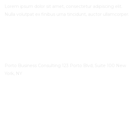
Lorem ipsum dolor sit amet, consectetur adipiscing elit.
Nulla volutpat ex finibus urna tincidunt, auctor ullamcorper.
Call Us
Phone
123-456-7890
Our Location
Porto Business Consulting 123 Porto Blvd, Suite 100 New
York, NY
Mail Us
Email
mail@example.com
Social Media