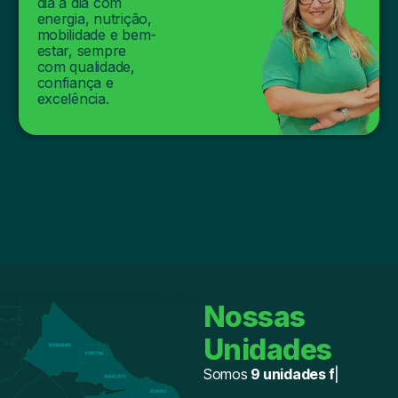
dia a dia com
energia, nutrição,
mobilidade e bem-
estar, sempre
com qualidade,
confiança e
excelência.
Nossas
Unidades
Somos
9 unidades físicas
|