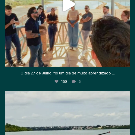
...
O dia 27 de Julho, foi um dia de muito aprendizado
158
5
Feliz Dia do Gerente!
Hoje foi dia de
...
237
19