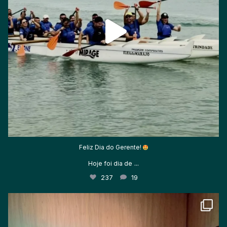
Feliz Dia do Gerente!
...
Hoje foi dia de
237
19
Hoje foi dia de fortalecer o esporte!
...
37
8