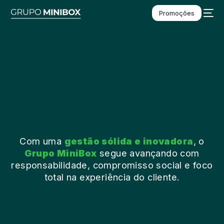
Promoções
O Grupo
Nossa História
Unidades
Alianças
Com uma
gestão sólida e inovadora
, o
Grupo MiniBox
segue avançando com
Contato
responsabilidade, compromisso social e foco
total na experiência do cliente.