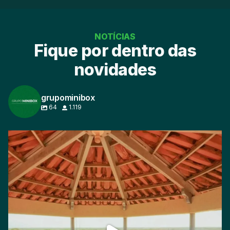
NOTÍCIAS
Fique por dentro das
novidades
grupominibox
64
1.119
O dia 27 de Julho, foi um dia de muito aprendizado
...
158
5