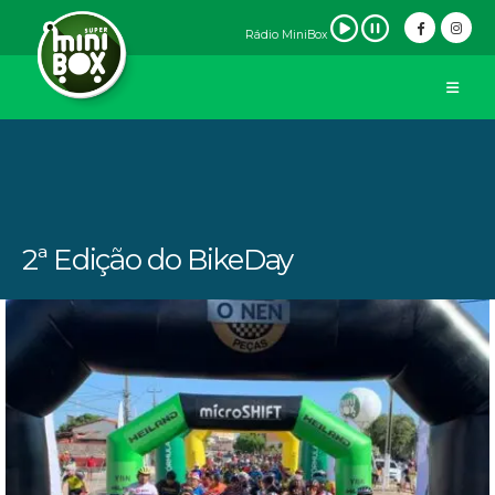
Rádio MiniBox
2ª Edição do BikeDay